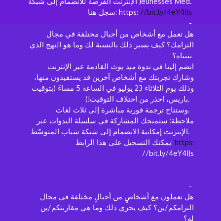
الإنترنت الفرصة للانضمام إلى شبكة Jeunesses Med.
//bit.ly/4eY4IJs
سجل هنا: https:
-
هل تعمل مع أشخاص من أجيال مختلفة في مجال
التزامك؟ كيف يسير ذلك بالنسبة لك وما هو النهج الذي
تتبناه؟
انضم إلينا في ندوة
ميد يوث
القادمة عبر الإنترنت
وشارك تجربتك مع أشخاص آخرين قد يستفيدون منها،
وذلك يوم الثلاثاء 23 يوليو في الساعة 5 مساءً (بتوقيت
باريس، احذر من اختلاف التوقيت!).
وستتاح ترجمة فورية مباشرة إلى ثلاث لغات.
ملاحظة: ستمنحك المشاركة في سلسلة الندوات عبر
الإنترنت إمكانية الانضمام إلى شبكة شباب المتوسّط.
https:
يمكنك التسجيل على هذا الرابط:
//bit.ly/4eY4IJs
-
هل تعملون مع أشخاصٍ من أجيالٍ مختلفة في مجال
التزامكم/ين؟ كيف يجري ذلك وما هي مقاربتكم/ين
له؟