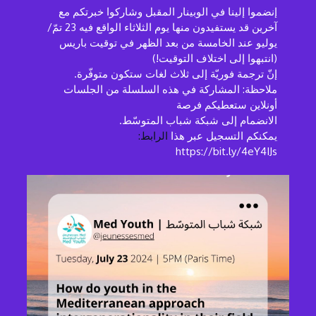
إنضموا إلينا في الوبينار المقبل وشاركوا خبرتكم مع
آخرين قد يستفيدون منها يوم الثلاثاء الواقع فيه 23 تمّ/
يوليو عند الخامسة من بعد الظهر في توقيت باريس
(انتبهوا إلى اختلاف التوقيت!)
إنّ ترجمة فوريّة إلى ثلاث لغات ستكون متوفّرة.
ملاحظة: المشاركة في هذه السلسلة من الجلسات
أونلاين ستعطيكم فرصة
الانضمام إلى شبكة شباب المتوسّط.
يمكنكم التسجيل عبر هذا
الرابط:
https://bit.ly/4eY4IJs