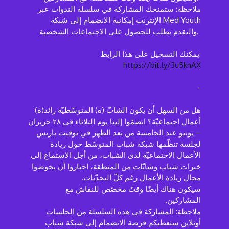
ملاحظة: ستمنحك المشاركة في سلسلة الندوات عبر
الإنترنت إمكانية الانضمام إلى شبكة Med Youth
والتقدم بطلب للحصول على الاجتماعات الشخصية.
يمكنك التسجيل على هذا الرابط:
https://bit.ly/3u5knAX
-
هل من السهل أن يكون الشابّ (ة) المتوسّطيّة رائد(ة)
أعمال اجتماعيّة؟ انضمّوا إلينا يوم الثلاثاء في ٢٨ حزيران
– يونيو عند الخامسة من بعد الظهر في توقيت باريس
لجلسة تنظّمها شبكة شباب المتوسّط حول ريادة
الأعمال الاجتماعيّة لدى الشباب، من أجل الاستماع إلى
خبرات شباب وشابّات من المنطقة، اختاروا أن يخوضوا
مجال ريادة الأعمال رغم كلّ التحدّيات.
سيكون هناك أيضًا وقتٌ مخصّص للنقاش مع
المشاركين.
ملاحظة: المشاركة في هذه السلسلة من الجلسات
أونلاين ستعطيكم فرصة الانضمام إلى شبكة شباب