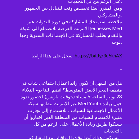
على الرغم من كل التحديات.
ومن المقرر أيضا تخصيص وقت للتبادل بين الجمهور
والمشاركين.
ملاحظة: ستمنحك المشاركة في دورة الندوات عبر
الإنترنت الفرصة للانضمام إلى شبكة Jeunesses Med
والتقدم بطلب للمشاركة في الاجتماعات السنوية وجها
لوجه.
https://bit.ly/3u5knAX
سجل على هذا الرابط:
-
هل من السهل أن تكون رائد أعمال اجتماعي شاب في
منطقة البحر الأبيض المتوسط؟ انضم إلينا يوم الثلاثاء
28 يونيو الساعة 5 مساء (بتوقيت باريس) لحضور ندوة
عبر الإنترنت تنظمها شبكة Med Youth حول ريادة
الأعمال الاجتماعية للشباب ، للاستماع إلى تجارب
مثيرة للاهتمام للشباب من المنطقة الذين اختاروا أن
يسلكوا طريق ريادة الأعمال على الرغم من كل
التحديات.
وسيكون هناك أيضا وقت للمناقشة مع المشاركين.