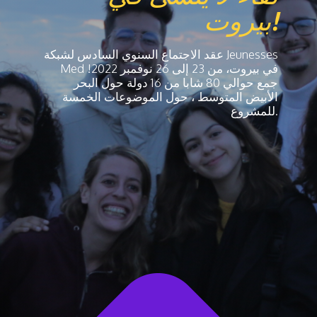
بيروت!
عقد الاجتماع السنوي السادس لشبكة Jeunesses
Med في بيروت، من 23 إلى 26 نوفمبر 2022!
جمع حوالي 80 شابا من 16 دولة حول البحر
الأبيض المتوسط ، حول الموضوعات الخمسة
للمشروع.