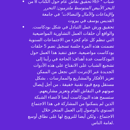
شباب
تحقيق نقاش عام حول الكتاب 8 من REF "
البحر الأبيض المتوسط ملتزمون: التحرر
والإبداعات والآمال والنضالات"
في جامعة
القديس يوسف في بيروت
تحقيق ورش عمل التبادل في شكل بودكاست.
والواقع أن حلقات العمل التشاورية المواضيعية
التي تنظم كل عام كجزء من الاجتماعات السنوية
تضمنت هذه المرة جلسة تسجيل تضم 5 حلقات
بودكاست مواضيعية. حقق تنفيذ هذا العمل حول
البودكاست عدة أهداف: الحاجة في رأينا إلى
تشجيع الشباب على الانفتاح على هذه الأدوات
الجديدة عبر الإنترنت التي تجعل من الممكن
تعزيز الأفكار والمشاريع والممارسات ، بشكل
مستقل ومع قيود تقنية خفيفة ، من أجل إيصال
صوتهم في النقاش العام وتعزيز مشاريعهم.
ستسمح هذه البودكاست أيضا لأعضاء الشبكة
الذين لم يتمكنوا من المشاركة في هذا الاجتماع
السنوي بالوصول إلى العمل المنجز خلال
الاجتماع ، ولكن أيضا للترويج لها على نطاق أوسع
لعامة الناس.