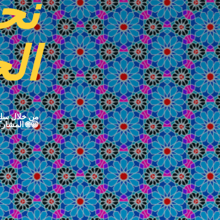
نح
الح
من خلال سلس
المشاركين في شبكة شباب المتوسّط ومشاريعهم 🌐😀