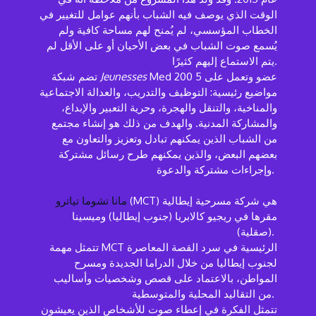
الوقت الذي يوصف فيه الشباب بأنهم عوامل للتغيير في
الخطاب المؤسسي، لم يُمنح لهم مساحة كافية ولم
يُسمع صوت الشباب في بعض الأحيان أو على الأقل لم
يتم الاستماع إليهم كثيرًا.
Med 200 عضو وتعمل على 5
Jeunesses
تضم شبكة
مواضيع رئيسية: التوظيف والتدريب، والعدالة الاجتماعية
والمناخية، والتنقل والهجرة، وحرية التعبير والإبداع،
والمشاركة المدنية. والهدف من ذلك هو إنشاء مجتمع
من الشباب الذين يمكنهم تبادل وتعزيز والتعاون مع
بعضهم البعض، والذين يمكنهم طرح رسائل مشتركة
وإجراءات مشتركة والدعوة.
(MCT) هي شركة مسرحية إيطالية
مانا تشوما تياترو
مقرها في ريجيو كالابريا (جنوب إيطاليا) وميسينا
(صقلية).
تتمثل مهمة MCT الرئيسية في سرد القصة المعاصرة
لجنوب إيطاليا من خلال الدراما الجديدة ومسرح
المواطن، بالاعتماد على قصص وشخصيات وأساليب
من التقاليد المحلية والمتوسطية.
تتمثل الفكرة في إعطاء صوت للأشخاص الذين يعيشون