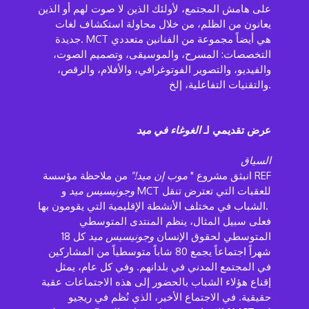
على هامش المجتمع، لأولئك الذين لا صوت لهم أو الذين
يعانون من الظلم، من خلال محاولة استكشاف لغات
جديدة. MCT هي أيضاً مجموعة من الفنانين متعددي
التخصصات: المسرح، والموسيقى، وتصميم الصوت،
والفيديو، والتصوير الفوتوغرافي، والأفلام، والرقص،
والتقنيات التفاعلية، إلخ.
عرض تقديمي لـ
الغوغاء في ميد
السياق
من ملاحظة مؤسسة REF
انبثق مشروع "
موب إن ميد!"
وجونيسيس ميد
و MCT للعقبات التي تعترض تنقل
الشباب في مختلف الأنشطة الإقليمية التي يقومون بها.
فعلى سبيل المثال، ينظم المنتدى المتوسطي
المتوسطي لحقوق الإنسان
وجونيسيس ميد
كل 18
شهراً اجتماعاً يجمع 80 شاباً متوسطياً من المشاركين
في المجتمع المدني في بلدانهم. وفي كل عام، يمثل
إقناع هؤلاء الشباب بالحضور إلى هذه الاجتماعات عقبة
حقيقية. في الاجتماع الأخير، الذي نُظم في ريجيو