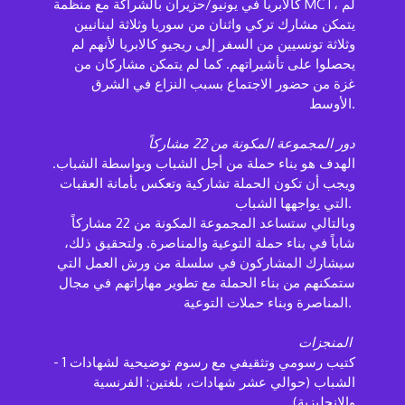
كالابريا في يونيو/حزيران بالشراكة مع منظمة MCT، لم
يتمكن مشارك تركي واثنان من سوريا وثلاثة لبنانيين
وثلاثة تونسيين من السفر إلى ريجيو كالابريا لأنهم لم
يحصلوا على تأشيراتهم. كما لم يتمكن مشاركان من
غزة من حضور الاجتماع بسبب النزاع في الشرق
الأوسط.
دور المجموعة المكونة من 22 مشاركاً
الهدف هو بناء حملة من أجل الشباب وبواسطة الشباب.
ويجب أن تكون الحملة تشاركية وتعكس بأمانة العقبات
التي يواجهها الشباب.
وبالتالي ستساعد المجموعة المكونة من 22 مشاركاً
شاباً في بناء حملة التوعية والمناصرة. ولتحقيق ذلك،
سيشارك المشاركون في سلسلة من ورش العمل التي
ستمكنهم من بناء الحملة مع تطوير مهاراتهم في مجال
المناصرة وبناء حملات التوعية.
المنجزات
- 1 كتيب رسومي وتثقيفي مع رسوم توضيحية لشهادات
الشباب (حوالي عشر شهادات، بلغتين: الفرنسية
والإنجليزية)