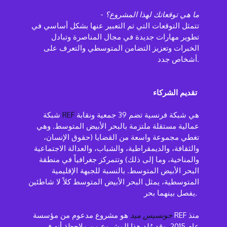
ما هي توقعاتك لهذا المشروع؟
-
تتمثل التوقعات التي تم التعبير عنها بشكل أساسي في
تطوير مهارات جديدة في مجال المناصرة وتبادل
الخبرات وتعزيز التضامن المتوسطي والتعرف على
أشخاص جدد.
تقديم الشركاء
هي شبكة فرنسية تضم 39 جمعية ونقابة
REF
شبكة
عمالية مستقلة ملتزمة بالبحر الأبيض المتوسط. وهي
تغطي مجموعة واسعة من القضايا (حقوق الإنسان،
والثقافة، والديمقراطية، والشباب، والعدالة الاجتماعية
والمناخية، وما إلى ذلك) وتتمركز جغرافياً في منطقة
البحر الأبيض المتوسط. بالنسبة للجبهة الإقليمية
المتوسطية، يمثل البحر الأبيض المتوسط كلاً لا شاطئين
يفصل بينهما بحر.
جونسيس ميد
هو مشروع مدعوم من مؤسسة REF منذ
عام 2015. وقد وُلد هذا المشروع من ملاحظة أنه في