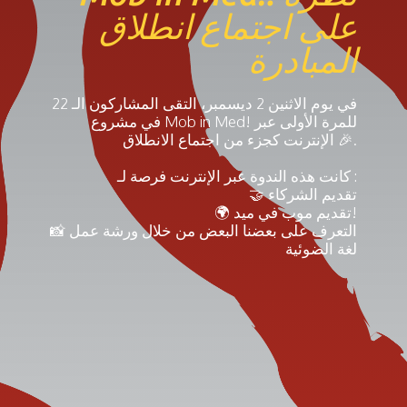
على اجتماع انطلاق
المبادرة
في يوم الاثنين 2 ديسمبر، التقى المشاركون الـ 22
في مشروع Mob in Med! للمرة الأولى عبر
الإنترنت كجزء من اجتماع الانطلاق 🎉.
كانت هذه الندوة عبر الإنترنت فرصة لـ :
🤝 تقديم الشركاء
🌍 تقديم موب في ميد!
📸 التعرف على بعضنا البعض من خلال ورشة عمل
لغة الضوئية