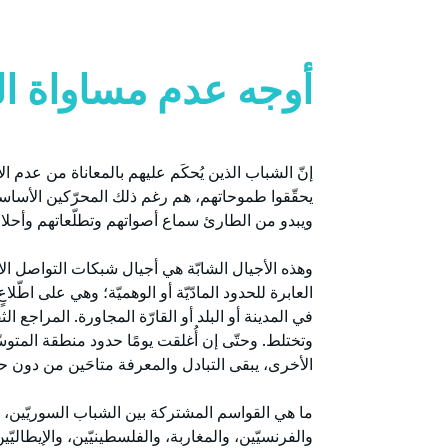
أوجه عدم مساواة ال
إنّ الشباب الذين يُحكَم عليهم بالمعاناة من عدم الا
يحقّقوا طموحاتهم، هم رغم ذلك المحرّكين الأساسيّي
ويبدو من الطارئ سماع أصواتهم وتطلّعاتهم وأحلا
وهذه الأجيال الشابّة هي أجيال شبكات التواصل الا
العابرة للحدود المادّيّة أو الوهميّة؛ وهي على اطّلا
في المدينة أو البلد أو القارّة المجاورة. المراجع ال
وتختلط. وحتّى إن أُغلقت يومًا حدود منطقة المتوسّ
الأخرى، يبقى التبادل والمعرفة متاحَين من دون حا
ما هي القواسم المشتركة بين الشباب السوريّين، وال
والفرنسيّين، والمغاربة، والفلسطينيّين، والإيطاليّين،