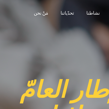
نشاطنا
تحدّياتنا
مَنْ نحن
طار العامّ