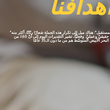
هدافنا
"الشباب هو المستقبل": هناك ميل إلى تكرار هذه الجملة شعارًا رنّانًا، أكثر منه
ضمن برنامجٍ حقيقيّ وعمليّ. وفعليًّا، تشير التقديرات اليوم إلى أنّ 60٪ من
حر الأبيض المتوسّط هم من ما دون الـ35 عامًا