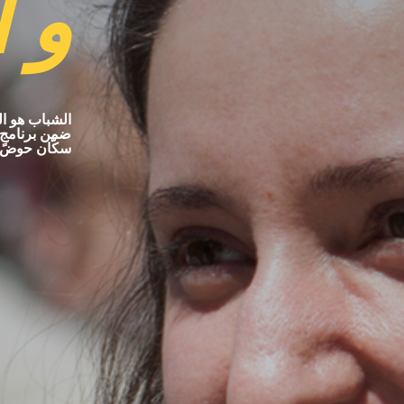
و أ
سكّان حوض الب