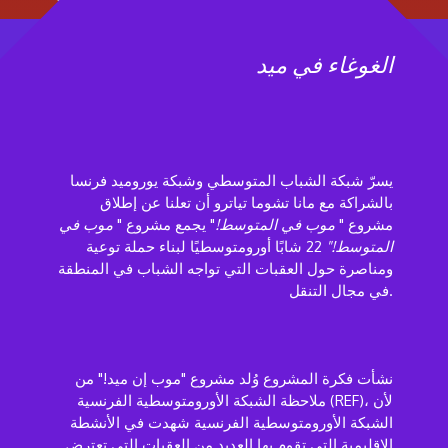
الغوغاء في ميد
يسرّ شبكة الشباب المتوسطي وشبكة يوروميد فرنسا
بالشراكة مع مانا تشوما تياترو أن تعلنا عن إطلاق
مشروع "
موب
في المتوسط!
" يجمع مشروع "
موب في
المتوسط!"
22 شابًا أورومتوسطيًا لبناء حملة توعية
ومناصرة حول العقبات التي تواجه الشباب في المنطقة
في مجال التنقل.
نشأت فكرة المشروع
وُلد مشروع "موب إن ميد!" من
ملاحظة الشبكة الأورومتوسطية الفرنسية (REF)، لأن
الشبكة الأورومتوسطية الفرنسية شهدت في الأنشطة
الإقليمية التي تقوم بها العديد من العقبات التي تعترض