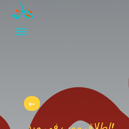
إطلاق موب في ميد!