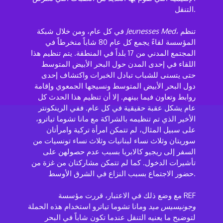
التنقل.
تنظم
Jeunesses Med،
في كل عام، ومن خلال شبكة
المؤسسة لقاءً يجمع كل عام 80 شاباً منخرطاً في
المجتمع المدني من 17 بلداً في المنطقة. يتم تنظيم هذا
اللقاء في إحدى المدن حول البحر الأبيض المتوسط
حتى يتسنى للشباب تبادل الخبرات واكتشاف إحدى
دول البحر الأبيض المتوسط ونسيجها الجمعوي وإقامة
روابط وتعاون فيما بينهم. إلا أن تنظيم هذا الحدث كل
عام يشكل عقبة حقيقية في كل عام. ففي الرينكونتر
الأخير الذي تم تنظيمه بالشراكة مع مانا تشوما تياترو،
على سبيل المثال، لم تتمكن امرأة تركية وامرأتان
سوريتان وثلاث نساء لبنانيات وثلاث نساء تونسيات من
السفر إلى ريجيو كالابريا بسبب عدم حصولهن على
تأشيرات الدخول. كما لم تتمكن مشاركتان من غزة من
حضور الاجتماع بسبب النزاع في الشرق الأوسط.
مع وضع ذلك في الاعتبار، قررت مؤسسة REF
وجونيسيس ميد
ومانا تشوما تياترو استخدام هذه الحملة
لتوضيح ما يعنيه التنقل عندما تكون شاباً في البحر