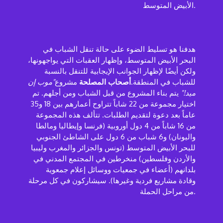
الأبيض المتوسط.
هدفنا هو تسليط الضوء على حالة تنقل الشباب في
البحر الأبيض المتوسط، وإظهار العقبات التي يواجهونها،
ولكن أيضًا لإظهار الجوانب الإيجابية للتنقل بالنسبة
للشباب في المنطقة.
أصحاب المصلحة
مشروع
"موب إن
ميد!"
يتم بناء المشروع من قبل الشباب ومن أجلهم. تم
اختيار مجموعة من 22 شاباً تتراوح أعمارهم بين 18 و35
عاماً بعد دعوة لتقديم الطلبات. تتألف هذه المجموعة
من 16 شاباً من 4 دول أوروبية (فرنسا وإيطاليا ومالطا
واليونان) و6 شباب من 6 دول على الشاطئ الجنوبي
للبحر الأبيض المتوسط (تونس والجزائر والمغرب وليبيا
والأردن وفلسطين) منخرطين في المجتمع المدني في
بلدانهم (أعضاء في جمعيات ووسائل إعلام جمعوية
وقادة مشاريع فردية وغيرها). سيشاركون في كل مرحلة
من مراحل الحملة.